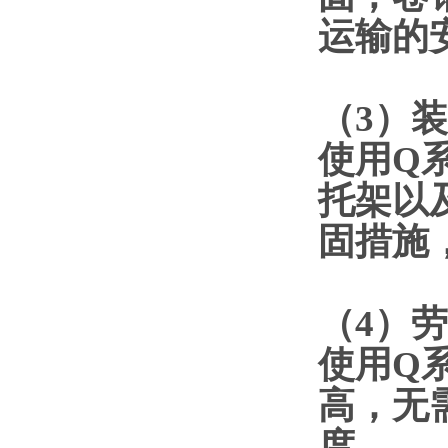
运输的
（
3
）装
使用
Q
托架以
固措施
（
4
）劳
使用
Q
高，无
度。