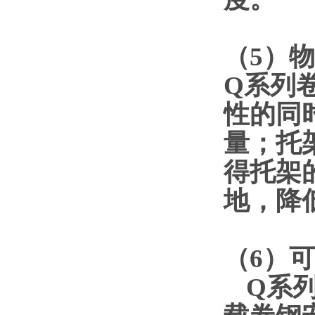
（
5
）物
Q系列
性的同
量；托
得托架
地，降
（
6
）可
Q系