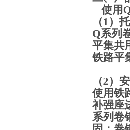
使用
（
1
）托
Q系列
平集共
铁路平
（
2
）安
使用铁
补强座
系列卷
固；卷