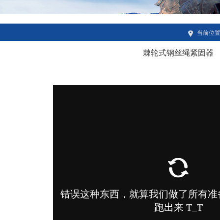
当前位
棘轮式钢丝绳紧固器