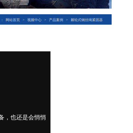
置：
网站首页
>
视频中心
>
产品案例
>
棘轮式钢丝绳紧固器